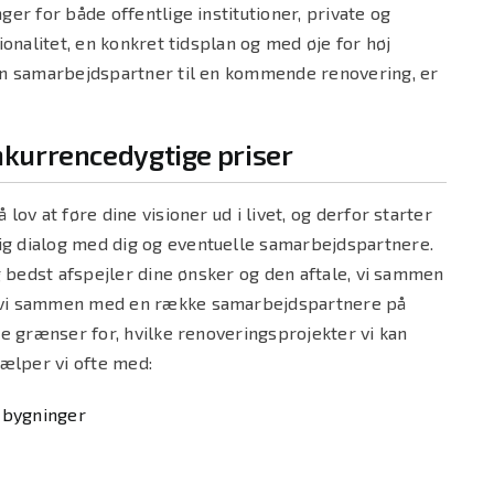
er for både offentlige institutioner, private og
ionalitet, en konkret tidsplan og med øje for høj
ren samarbejdspartner til en kommende renovering, er
onkurrencedygtige priser
ov at føre dine visioner ud i livet, og derfor starter
g dialog med dig og eventuelle samarbejdspartnere.
g bedst afspejler dine ønsker og den aftale, vi sammen
r vi sammen med en række samarbejdspartnere på
ke grænser for, hvilke renoveringsprojekter vi kan
jælper vi ofte med:
g bygninger