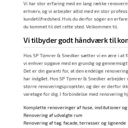
Vi har stor erfaring med en lang række renovering
erhverv, og vi arbejder altid med en stor profess
kundetilfredshed. Hvis du derfor søger en erfa
du kommet til det rette sted. Velkommen til.
Vi tilbyder godt håndværk til k
Hos SP Tømrer & Snedker sætter vi en ære i at få l
vi enhver opgave med en grundig og gennemsigti
Det er din garanti for, at den endelige renoverin
har indgået. Hos SP Tømrer & Snedker arbejde
større renoveringsprojekter, og der er derfor ik
varetage for dig. I forbindelse med renovering h
Komplette renoveringer af huse, institutioner o
Renovering af udvalgte rum
Renovering af
tag
, facade, terrasser og lignende