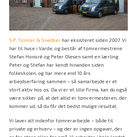
S.P. Tømrer & Snedker
har eksisteret siden 2007. Vi
har til huse i Varde, og består af tømrermestrene
Stefan Honoré og Peter Olesen samt en lærling.
Peter og Stefan har kendt hinanden siden
folkeskolen, og har mere end 10 års
arbejdserfaring sammen – så samarbejde er et
stort aktiv hos os. Da vi er et lille firma, kan du også
være sikker på, at det altid er tømrermesteren, der
kommer ud, så du får det bedst mulige resultat.
Vi laver alt indenfor tømrerarbejde – både til
private og erhverv – og der er ingen opgaver, der
er for store eller for små. Vi arbejder i hele landet